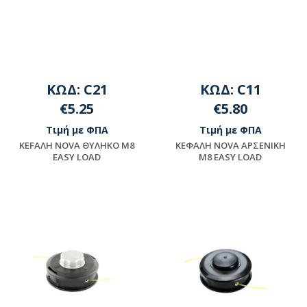
ΚΩΔ: C21
ΚΩΔ: C11
€5.25
€5.80
Τιμή με ΦΠΑ
Τιμή με ΦΠΑ
KEFAΛH NOVA ΘYΛHKO M8
KEΦAΛH NOVA APΣENIKH
EASY LOAD
M8 EASY LOAD
Μη διαθέσιμο
Διαθέσιμο