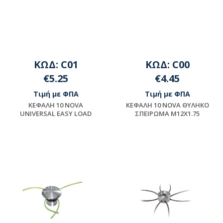
ΚΩΔ: C01
ΚΩΔ: C00
€5.25
€4.45
Τιμή με ΦΠΑ
Τιμή με ΦΠΑ
KEΦAΛH 10 NOVA
KEΦAΛH 10 NOVA ΘYΛHKO
UNIVERSAL EASY LOAD
ΣΠEIPΩMA M12X1.75
Διαθέσιμο
Διαθέσιμο