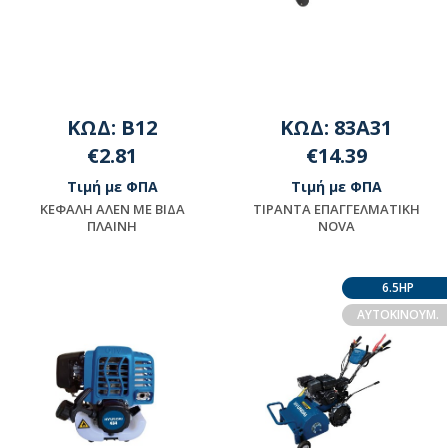
ΚΩΔ: B12
ΚΩΔ: 83A31
€2.81
€14.39
Τιμή με ΦΠΑ
Τιμή με ΦΠΑ
KEΦAΛH AΛEN ME BIΔA
ΤΙΡΑΝΤΑ EΠAΓΓEΛMATIKΗ
ΠΛAINH
ΝΟVA
Μη διαθέσιμο
Διαθέσιμο
6.5HP
AYTOKINOYM.