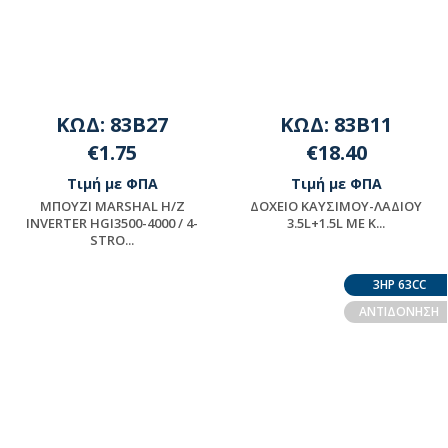
ΚΩΔ: 83B27
ΚΩΔ: 83B11
€1.75
€18.40
Τιμή με ΦΠΑ
Τιμή με ΦΠΑ
ΜΠΟΥΖΙ MARSHAL H/Z
ΔΟΧΕΙΟ ΚΑΥΣΙΜOY-ΛΑΔΙΟΥ
INVERTER HGI3500-4000 / 4-
3.5L+1.5L ME K...
STRO...
Μη διαθέσιμο
Διαθέσιμο
3HP 63CC
ΑΝΤΙΔΟΝΗΣΗ