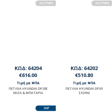
ΑΛΟΥΜΙΝ.
ΑΛΟΥΜIN.
ΚΩΔ: 64204
ΚΩΔ: 64202
€616.00
€510.80
Τιμή με ΦΠΑ
Τιμή με ΦΠΑ
ΠET/ΛIA HYUNDAI DP20E
ΠET/ΛIA HYUNDAI DP30
MIZA & ΜΠΑΤΑΡΙΑ
ΣXOINI
Διαθέσιμο
Μη διαθέσιμο
5HP