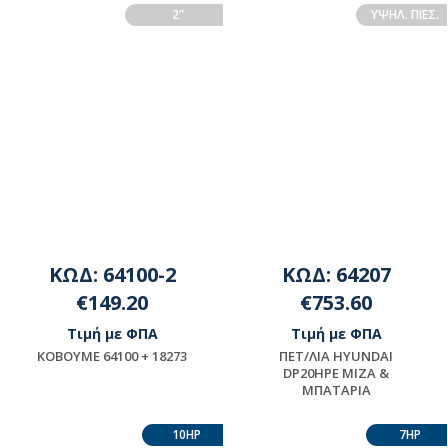
ΔΙΑΘΕΣΙΜΟΤΗΤΑ
ΔΙΑΘΕΣΙΜΟΤΗΤΑ
2"
ΥΨΗΛ. ΠΙΕΣ.
ΕΠΙΚΟΙΝΩΝΗΣΤΕ ΜΕ ΤΗΝ
ΕΠΙΚΟΙΝΩΝΗΣΤΕ ΜΕ ΤΗΝ
ΕΤΑΙΡΕΙΑ
ΕΤΑΙΡΕΙΑ
ΚΩΔ: 64100-2
ΚΩΔ: 64207
€149.20
€753.60
Τιμή με ΦΠΑ
Τιμή με ΦΠΑ
ΚΟΒΟΥΜΕ 64100 + 18273
ΠET/ΛIA HYUNDAI
DP20HPE MIZA &
ΜΠΑΤΑΡΙΑ
ΠΡΟΪΟΝ ΜΟΝΤΑΖ -
Διαθέσιμο
ΠΑΡΑΚΑΛΟΥΜΕ ΓΙΑ
10HP
7HP