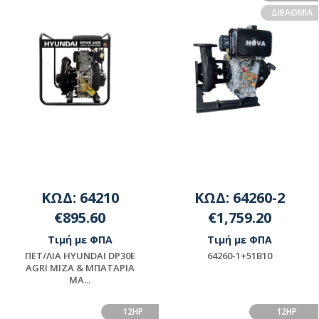
ΔΙΒΑΘΜΙΑ
ΚΩΔ: 64210
ΚΩΔ: 64260-2
€895.60
€1,759.20
Τιμή με ΦΠΑ
Τιμή με ΦΠΑ
ΠET/ΛIA HYUNDAI DP30E
64260-1+51B10
AGRI MIZA & ΜΠΑΤΑΡΙΑ
MA...
Διαθέσιμο
ΠΡΟΪΟΝ ΜΟΝΤΑΖ -
ΠΑΡΑΚΑΛΟΥΜΕ ΓΙΑ
12HP
12HP