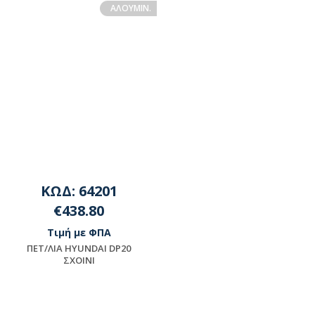
ΑΛΟΥΜIN.
ΚΩΔ: 64201
€438.80
Τιμή με ΦΠΑ
ΠET/ΛIA HYUNDAI DP20
ΣXOINI
Μη διαθέσιμο