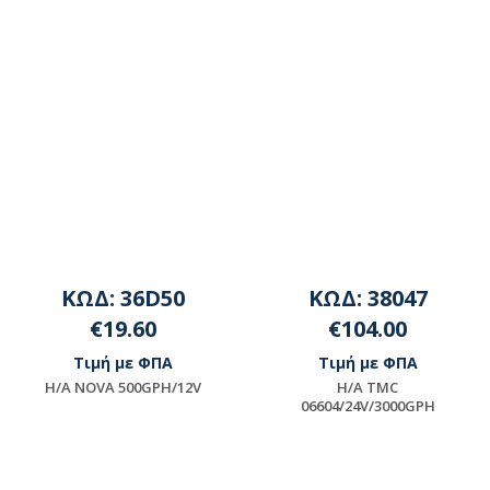
ΚΩΔ: 36D50
ΚΩΔ: 38047
€19.60
€104.00
Τιμή με ΦΠΑ
Τιμή με ΦΠΑ
H/A NOVA 500GPH/12V
H/A TMC
06604/24V/3000GPH
Μη διαθέσιμο
Μη διαθέσιμο