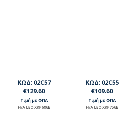
ΚΩΔ: 02C57
ΚΩΔ: 02C55
€129.60
€109.60
Τιμή με ΦΠΑ
Τιμή με ΦΠΑ
Η/Α LEO XKP606E
Η/Α LEO XKP756E
Μη διαθέσιμο
Μη διαθέσιμο