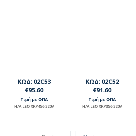
ΚΩΔ: 02C53
ΚΩΔ: 02C52
€95.60
€91.60
Τιμή με ΦΠΑ
Τιμή με ΦΠΑ
H/A LEO XKP456 220V
H/A LEO XKP356 220V
Διαθέσιμο
Μη διαθέσιμο