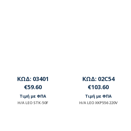
ΔΙΑΘΕΣΙΜΟΤΗΤΑ
ΕΠΙΚΟΙΝΩΝΗΣΤΕ ΜΕ ΤΗΝ
ΕΤΑΙΡΕΙΑ
ΚΩΔ: 03401
ΚΩΔ: 02C54
€59.60
€103.60
Τιμή με ΦΠΑ
Τιμή με ΦΠΑ
Η/Α LEO STK-50F
H/A LEO XKP556 220V
Διαθέσιμο
Διαθέσιμο