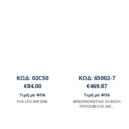
ΚΩΔ: 02C50
ΚΩΔ: 65002-7
€84.00
€469.87
Τιμή με ΦΠΑ
Τιμή με ΦΠΑ
Η/Α LEO XKP256E
BENZINOANTΛΙΑ ΣΕ ΒΑΣΗ
ΠΥΡΟΣΒΕΣΗΣ 641...
Μη διαθέσιμο
ΠΡΟΪΟΝ ΜΟΝΤΑΖ -
ΠΑΡΑΚΑΛΟΥΜΕ ΓΙΑ