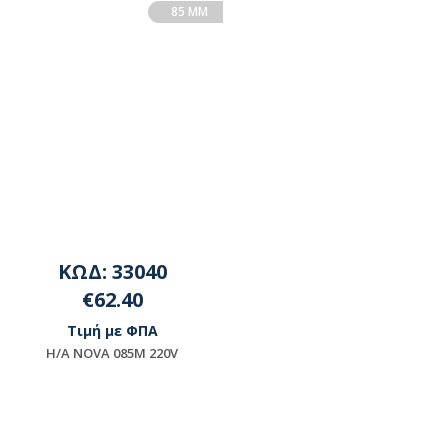
85 MM
ΚΩΔ: 33040
€62.40
Τιμή με ΦΠΑ
H/A NOVA 085M 220V
Διαθέσιμο