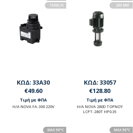
1500L/H
280 MM
ΚΩΔ: 33A30
ΚΩΔ: 33057
€49.60
€128.80
Τιμή με ΦΠΑ
Τιμή με ΦΠΑ
H/A NOVA FA-300 220V
H/A NOVA 280D TOPNOY
LCPT-280T HP0.35
Διαθέσιμο
Μη διαθέσιμο
MAX 90°C
MAX 90°C