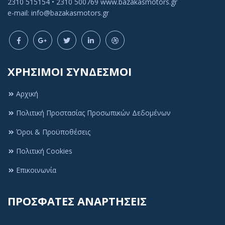
2310 515154 • 2310 500769 www.bazakasmotors.gr
e-mail: info@bazakasmotors.gr
ΧΡΗΣΙΜΟΙ ΣΥΝΔΕΣΜΟΙ
Αρχική
Πολιτική Προστασίας Προσωπικών Δεδομένων
Πολιτική Cookies
Όροι & Προϋποθέσεις
Αυτός ο ιστότοπος χρησιμοποιεί cookies ή
Πολιτική Cookies
παρόμοιες τεχνολογίες, για να βελτιώσει την
εμπειρία περιήγησής σας και να παρέχει
Επικοινωνία
εξατομικευμένες προτάσεις. Για να συνεχίσετε να
χρησιμοποιείτε τον ιστότοπό μας, συμφωνείτε με τη
ΠΡΟΣΦΑΤΕΣ ΑΝΑΡΤΗΣΕΙΣ
δική μας
Πολιτική Cookies