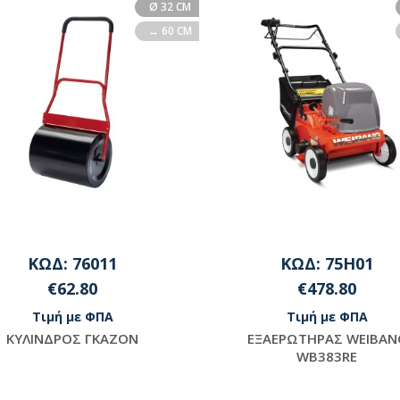
Ø 32 CM
↔ 60 CM
ΚΩΔ: 76011
ΚΩΔ: 75H01
€62.80
€478.80
Τιμή με ΦΠΑ
Τιμή με ΦΠΑ
KYΛINΔPOΣ ΓΚΑΖΟΝ
EΞAEPΩTHPAΣ WEIBAN
WB383RE
Μη διαθέσιμο
Διαθέσιμο