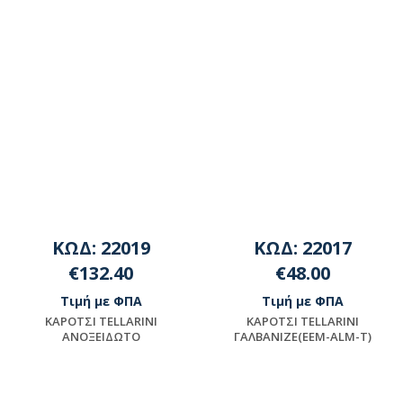
ΚΩΔ: 22019
ΚΩΔ: 22017
€132.40
€48.00
Τιμή με ΦΠΑ
Τιμή με ΦΠΑ
KAPOTΣI TELLARINI
KAPOTΣI TELLARINI
ANOΞEIΔΩTO
ΓAΛBANIZE(EEM-ALM-T)
Διαθέσιμο
Διαθέσιμο