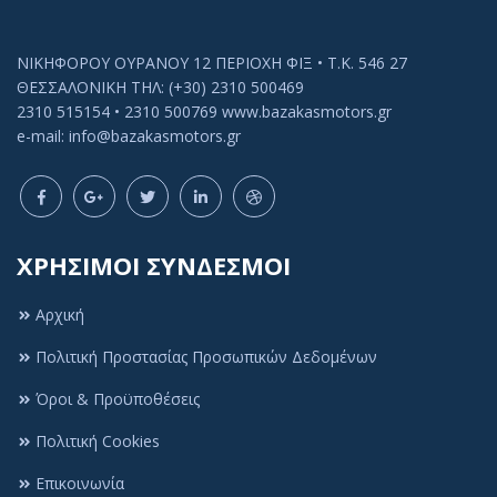
ΝΙΚΗΦΟΡΟΥ ΟΥΡΑΝΟΥ 12 ΠΕΡΙΟΧΗ ΦΙΞ • Τ.Κ. 546 27
ΘΕΣΣΑΛΟΝΙΚΗ ΤΗΛ: (+30) 2310 500469
2310 515154 • 2310 500769 www.bazakasmotors.gr
e-mail: info@bazakasmotors.gr
ΧΡΗΣΙΜΟΙ ΣΥΝΔΕΣΜΟΙ
Αρχική
Πολιτική Προστασίας Προσωπικών Δεδομένων
Πολιτική Cookies
Όροι & Προϋποθέσεις
Αυτός ο ιστότοπος χρησιμοποιεί cookies ή
Πολιτική Cookies
παρόμοιες τεχνολογίες, για να βελτιώσει την
εμπειρία περιήγησής σας και να παρέχει
Επικοινωνία