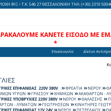
Η ΦΙΞ • Τ.Κ. 546 27 ΘΕΣΣΑΛΟΝΙΚΗ ΤΗΛ: (+30) 2310 500469
ΑΡΑΚΑΛΟΥΜΕ ΚΑΝΕΤΕ ΕΙΣΟΔΟ ΜΕ EMA
*
Επικοινωνία
Δίκτυο Αντιπρ
Κα
ΛΙΕΣ
ΤΡΙΚΕΣ ΕΠΙΦΑΝΕΙΑΣ 220V 380V
ΦΡΕΑΤΙΑ
ΝΕΡΟΥ
Θ
ΙΜΩΝ ΥΓΡΩΝ
ΓΡΑΣΣΟΥ
ΧΗΜΙΚΩΝ
ΑΚΑΘΑΡΤΩΝ - 
ΡΙΚΕΣ ΥΠΟΒΡΥΧΙΕΣ 220V 380V
ΝΕΡΟΥ
ΘΑΛΑΣΣΗΣ
Π
ΑΡΤΩΝ - ΛΥΜΑΤΩΝ
ΓΕΩΤΡΗΣΕΩΝ
ΚΙΝΗΤΗΡΕΣ ΓΕΩΤ
ΡΙΚΕΣ ΕΠΙΦΑΝΕΙΑΣ 12V 24V
ΝΕΡΟΥ
ΠΕΤΡΕΛΑΙΟΥ
Θ