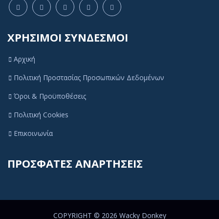
ΧΡΗΣΙΜΟΙ ΣΥΝΔΕΣΜΟΙ
Αρχική
Πολιτική Προστασίας Προσωπικών Δεδομένων
Όροι & Προϋποθέσεις
Πολιτική Cookies
Πολιτική Cookies
Αυτός ο ιστότοπος χρησιμοποιεί cookies ή
Επικοινωνία
παρόμοιες τεχνολογίες, για να βελτιώσει την
εμπειρία περιήγησής σας και να παρέχει
ΠΡΟΣΦΑΤΕΣ ΑΝΑΡΤΗΣΕΙΣ
εξατομικευμένες προτάσεις. Για να συνεχίσετε να
χρησιμοποιείτε τον ιστότοπό μας, συμφωνείτε με τη
δική μας
Πολιτική Cookies
Αποδοχή
COPYRIGHT © 2026
Wacky Donkey