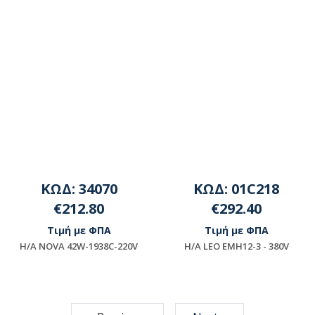
ΚΩΔ: 34070
ΚΩΔ: 01C218
€212.80
€292.40
Τιμή με ΦΠΑ
Τιμή με ΦΠΑ
H/A NOVA 42W-1938C-220V
H/A LEO EMH12-3 - 380V
Μη διαθέσιμο
Διαθέσιμο