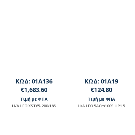
ΚΩΔ: 01A136
ΚΩΔ: 01A19
€1,683.60
€124.80
Τιμή με ΦΠΑ
Τιμή με ΦΠΑ
H/A LEO XST65-200/185
H/A LEO 5ACm100S HP1.5
Μη διαθέσιμο
Διαθέσιμο