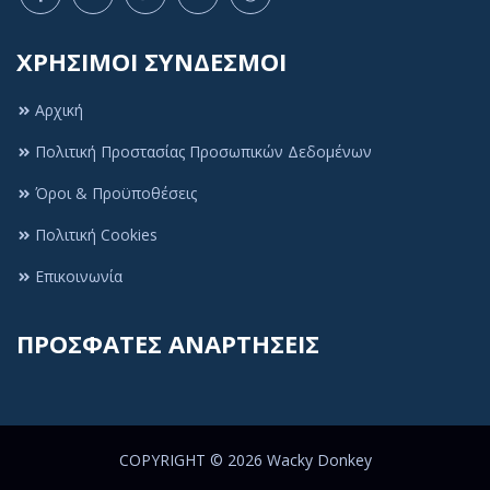
ΧΡΗΣΙΜΟΙ ΣΥΝΔΕΣΜΟΙ
Αρχική
Πολιτική Προστασίας Προσωπικών Δεδομένων
Όροι & Προϋποθέσεις
Πολιτική Cookies
Πολιτική Cookies
Αυτός ο ιστότοπος χρησιμοποιεί cookies ή
Επικοινωνία
παρόμοιες τεχνολογίες, για να βελτιώσει την
εμπειρία περιήγησής σας και να παρέχει
ΠΡΟΣΦΑΤΕΣ ΑΝΑΡΤΗΣΕΙΣ
εξατομικευμένες προτάσεις. Για να συνεχίσετε να
χρησιμοποιείτε τον ιστότοπό μας, συμφωνείτε με τη
δική μας
Πολιτική Cookies
Αποδοχή
COPYRIGHT © 2026
Wacky Donkey