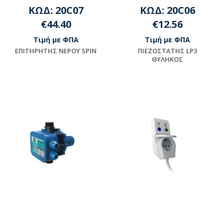
ΚΩΔ: 20C07
ΚΩΔ: 20C06
€44.40
€12.56
Τιμή με ΦΠΑ
Τιμή με ΦΠΑ
EΠITHPHTHΣ NEPOY SPIN
ΠIEZOΣTATHΣ LP3
ΘYΛHKOΣ
Διαθέσιμο
Διαθέσιμο