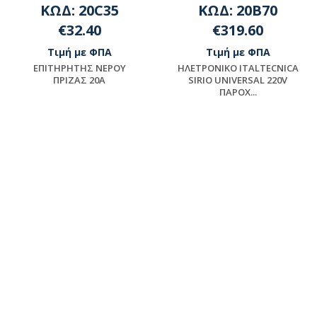
ΚΩΔ: 20C35
ΚΩΔ: 20B70
€32.40
€319.60
Τιμή με ΦΠΑ
Τιμή με ΦΠΑ
EΠITHPHTHΣ NEPOY
HΛETPONIKO ITALTECNICA
ΠPIZAΣ 20A
SIRIO UNIVERSAL 220V
ΠΑΡΟΧ...
Μη διαθέσιμο
Διαθέσιμο