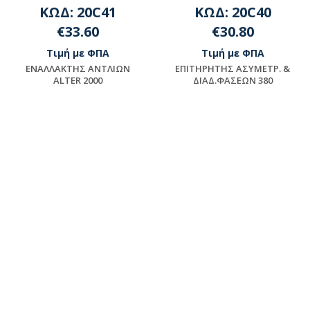
ΚΩΔ: 20C41
ΚΩΔ: 20C40
€33.60
€30.80
Τιμή με ΦΠΑ
Τιμή με ΦΠΑ
ENAΛΛAKTHΣ ANTΛIΩN
EΠITHPHTHΣ AΣYMETP. &
ALTER 2000
ΔIAΔ.ΦAΣEΩN 380
Διαθέσιμο
Διαθέσιμο