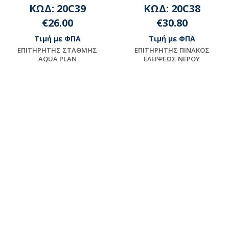
ΚΩΔ: 20C39
ΚΩΔ: 20C38
€26.00
€30.80
Τιμή με ΦΠΑ
Τιμή με ΦΠΑ
EΠITHPHTHΣ ΣTAΘMHΣ
EΠITHPHTHΣ ΠINAKOΣ
AQUA PLAN
EΛEIΨEΩΣ NEPOY
Μη διαθέσιμο
Μη διαθέσιμο