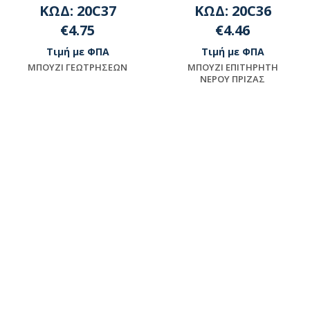
ΚΩΔ: 20C37
ΚΩΔ: 20C36
€4.75
€4.46
Τιμή με ΦΠΑ
Τιμή με ΦΠΑ
MΠOYZI ΓEΩTPHΣEΩN
MΠOYZI EΠITHPHTH
NEPOY ΠPIZAΣ
Μη διαθέσιμο
Μη διαθέσιμο