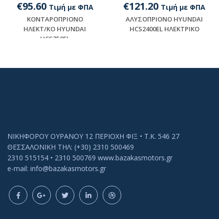
€95.60
€121.20
Τιμή με ΦΠΑ
Τιμή με ΦΠΑ
KONTAPOΠPIONO
AΛYΣOΠPIONO HYUNDAI
HΛEKT/KO HYUNDAI
HCS2400EL HΛEKTPIKO
HCS750EL
Διαθέσιμο
Διαθέσιμο
ΝΙΚΗΦΟΡΟΥ ΟΥΡΑΝΟΥ 12 ΠΕΡΙΟΧΗ ΦΙΞ • Τ.Κ. 546 27
ΘΕΣΣΑΛΟΝΙΚΗ ΤΗΛ: (+30) 2310 500469
2310 515154 • 2310 500769 www.bazakasmotors.gr
e-mail: info@bazakasmotors.gr